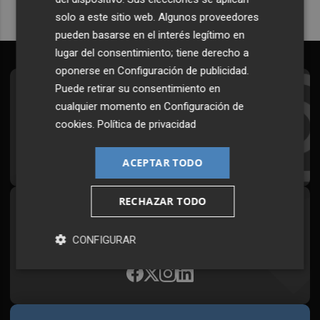
solo a este sitio web. Algunos proveedores
pueden basarse en el interés legítimo en
lugar del consentimiento; tiene derecho a
oponerse en
Configuración de publicidad
.
Puede retirar su consentimiento en
Suscríbete al Boletín
cualquier momento en
Configuración de
Todos los días a primera hora en tu email
cookies
.
Política de privacidad
¡Quiero suscribirme!
ACEPTAR TODO
RECHAZAR TODO
Síguenos en redes
Plaza Podcast, desde cualquier medio
CONFIGURAR