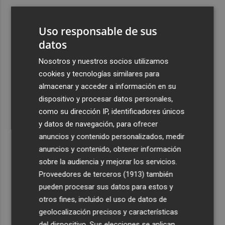
3
Ferran Torres, recibido con un baño de masas en su
pueblo: "Allá donde voy siempre digo que soy de Foios"
Uso responsable de sus
4
datos
Foios se vuelca con Ferran Torres
Nosotros y nuestros socios utilizamos
5
Las '200 vidas' que llevaron a Paco Rabal de Águilas a la
cookies y tecnologías similares para
cima del cine: un documental recupera la voz y la mirada
almacenar y acceder a información en su
del actor
dispositivo y procesar datos personales,
como su dirección IP, identificadores únicos
y datos de navegación, para ofrecer
anuncios y contenido personalizados, medir
anuncios y contenido, obtener información
sobre la audiencia y mejorar los servicios.
Recibe toda la actualidad de
Proveedores de terceros (1913)
también
Plaza Podcast en tu correo
pueden procesar sus datos para estos y
otros fines, incluido el uso de datos de
Quiero suscribirme
geolocalización precisos y características
del dispositivo. Sus elecciones se aplican