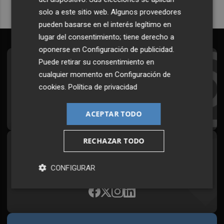
solo a este sitio web. Algunos proveedores
pueden basarse en el interés legítimo en
lugar del consentimiento; tiene derecho a
oponerse en
Configuración de publicidad
.
Puede retirar su consentimiento en
Suscríbete al Boletín
cualquier momento en
Configuración de
Todos los días a primera hora en tu email
cookies
.
Política de privacidad
¡Quiero suscribirme!
ACEPTAR TODO
RECHAZAR TODO
Síguenos en redes
Plaza Podcast, desde cualquier medio
CONFIGURAR