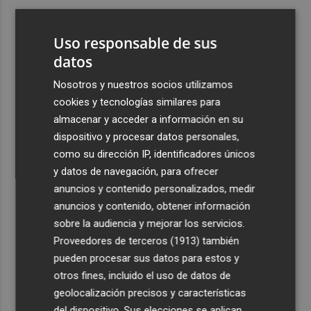
3
Aemet prevé peligro de incendios "muy alto" o
"extremo" en la mayor parte de la Península y Baleares
Uso responsable de sus
el día del eclipse
datos
4
Company: “Estamos comenzando a ver el equipo que
Nosotros y nuestros socios utilizamos
queremos ver en la Liga”
cookies y tecnologías similares para
5
Ocho helicópteros, un avión y más de 100 brigadas se
almacenar y acceder a información en su
movilizan en Moratalla por un incendio forestal
dispositivo y procesar datos personales,
como su dirección IP, identificadores únicos
y datos de navegación, para ofrecer
anuncios y contenido personalizados, medir
anuncios y contenido, obtener información
sobre la audiencia y mejorar los servicios.
Recibe toda la actualidad de
Proveedores de terceros (1913)
también
Plaza Podcast en tu correo
pueden procesar sus datos para estos y
otros fines, incluido el uso de datos de
Quiero suscribirme
geolocalización precisos y características
del dispositivo. Sus elecciones se aplican