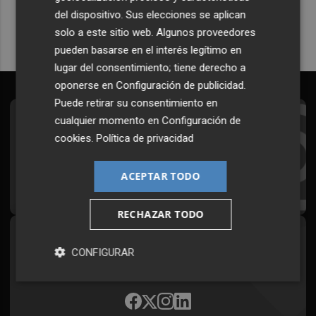
del dispositivo. Sus elecciones se aplican
solo a este sitio web. Algunos proveedores
pueden basarse en el interés legítimo en
lugar del consentimiento; tiene derecho a
oponerse en
Configuración de publicidad
.
Puede retirar su consentimiento en
cualquier momento en
Configuración de
Suscríbete al Boletín
cookies
.
Política de privacidad
Todos los días a primera hora en tu email
ACEPTAR TODO
¡Quiero suscribirme!
RECHAZAR TODO
Síguenos en redes
CONFIGURAR
Plaza Podcast, desde cualquier medio