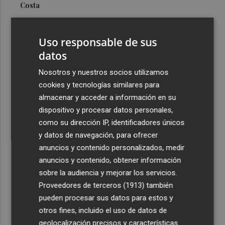
Costa
3
Más problemas en el lateral derecho: Monferrer sufre
una lesión muscular
Uso responsable de sus
4
datos
San Javier da viabilidad al nuevo contrato del transporte
urbano y a un hotel de cuatro estrellas en La Manga con
Nosotros y nuestros socios utilizamos
324 habitaciones
cookies y tecnologías similares para
5
Estos son los estrenos que abren la cartelera en agosto:
almacenar y acceder a información en su
de la comedia 'El último mono' a una nueva entrega de
dispositivo y procesar datos personales,
'La Patrulla Canina'
como su dirección IP, identificadores únicos
y datos de navegación, para ofrecer
anuncios y contenido personalizados, medir
anuncios y contenido, obtener información
sobre la audiencia y mejorar los servicios.
Proveedores de terceros (1913)
también
Recibe toda la actualidad de
pueden procesar sus datos para estos y
Plaza Podcast en tu correo
otros fines, incluido el uso de datos de
geolocalización precisos y características
Quiero suscribirme