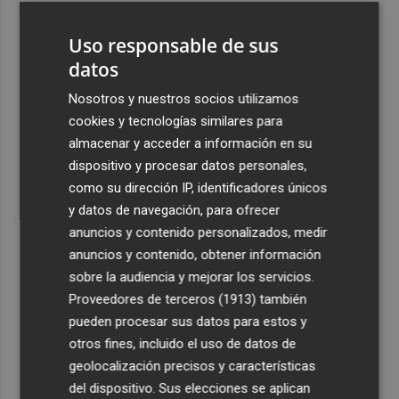
3
Florentino Pérez refuerza su posición como principal
Uso responsable de sus
accionista de ACS y eleva su participación al 15%
datos
4
La Femp se coordina con los gobiernos locales para el
eclipse solar del 12 de agosto
Nosotros y nuestros socios utilizamos
cookies y tecnologías similares para
5
El incendio del Cerro Maestre de Jumilla activa el Plan
almacenar y acceder a información en su
Infomur en situación 1
dispositivo y procesar datos personales,
como su dirección IP, identificadores únicos
y datos de navegación, para ofrecer
anuncios y contenido personalizados, medir
anuncios y contenido, obtener información
Recibe toda la actualidad de
sobre la audiencia y mejorar los servicios.
Proveedores de terceros (1913)
también
Plaza Podcast en tu correo
pueden procesar sus datos para estos y
Quiero suscribirme
otros fines, incluido el uso de datos de
geolocalización precisos y características
del dispositivo. Sus elecciones se aplican