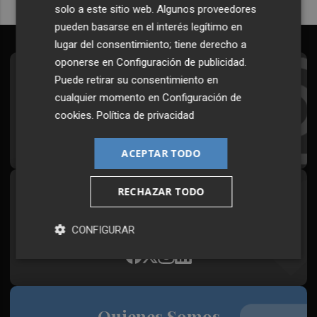
solo a este sitio web. Algunos proveedores
pueden basarse en el interés legítimo en
lugar del consentimiento; tiene derecho a
oponerse en
Configuración de publicidad
.
Suscríbete al Boletín
Puede retirar su consentimiento en
cualquier momento en
Configuración de
Todos los días a primera hora en tu email
cookies
.
Política de privacidad
¡Quiero suscribirme!
ACEPTAR TODO
RECHAZAR TODO
Síguenos en redes
Plaza Podcast, desde cualquier medio
CONFIGURAR
Quienes Somos