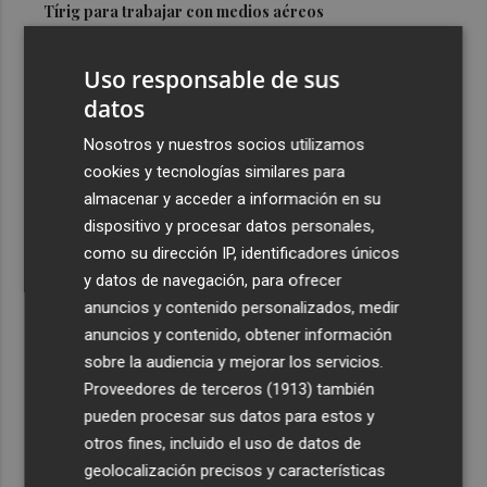
Tírig para trabajar con medios aéreos
3
La Guardia Civil desplegará un dispositivo especial de
Uso responsable de sus
seguridad por el eclipse del día 12, con más de 24.000
efectivos
datos
4
El Ayuntamiento de València lanza un decálogo para
Nosotros y nuestros socios utilizamos
seguir el eclipse con seguridad
cookies y tecnologías similares para
almacenar y acceder a información en su
5
Jorge Martín logra su primera 'pole position' en
dispositivo y procesar datos personales,
Silverstone, con nuevo récord
como su dirección IP, identificadores únicos
y datos de navegación, para ofrecer
anuncios y contenido personalizados, medir
anuncios y contenido, obtener información
sobre la audiencia y mejorar los servicios.
Recibe toda la actualidad de
Proveedores de terceros (1913)
también
Plaza Podcast en tu correo
pueden procesar sus datos para estos y
otros fines, incluido el uso de datos de
Quiero suscribirme
geolocalización precisos y características