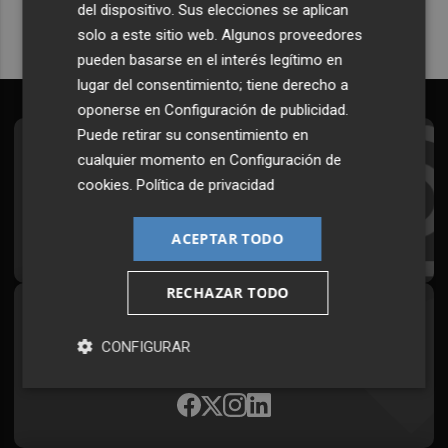
del dispositivo. Sus elecciones se aplican
solo a este sitio web. Algunos proveedores
pueden basarse en el interés legítimo en
lugar del consentimiento; tiene derecho a
oponerse en
Configuración de publicidad
.
Puede retirar su consentimiento en
Suscríbete al Boletín
cualquier momento en
Configuración de
cookies
.
Política de privacidad
Todos los días a primera hora en tu email
¡Quiero suscribirme!
ACEPTAR TODO
RECHAZAR TODO
Síguenos en redes
CONFIGURAR
Plaza Podcast, desde cualquier medio