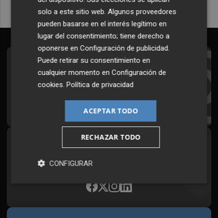
solo a este sitio web. Algunos proveedores
pueden basarse en el interés legítimo en
lugar del consentimiento; tiene derecho a
oponerse en
Configuración de publicidad
.
Puede retirar su consentimiento en
Suscríbete al Boletín
cualquier momento en
Configuración de
Todos los días a primera hora en tu email
cookies
.
Política de privacidad
¡Quiero suscribirme!
ACEPTAR TODO
RECHAZAR TODO
Síguenos en redes
Plaza Podcast, desde cualquier medio
CONFIGURAR