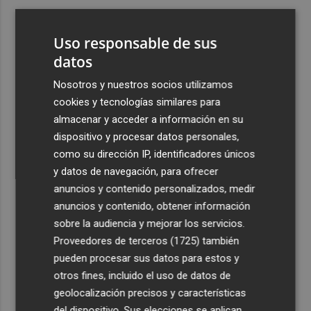
3
El queso de Murcia al vino 'Tío Resti', elaborado en
Caravaca, elegido el mejor 'madurado de cabra' de
Uso responsable de sus
España 2025
datos
4
Abre en Murcia el primer Planet Fitness de la Región con
Nosotros y nuestros socios utilizamos
su lema 'No juzgamos'
cookies y tecnologías similares para
5
El Consorcio movilizará 182 bomberos el día del eclipse
almacenar y acceder a información en su
y recomienda evitar zonas forestales
dispositivo y procesar datos personales,
como su dirección IP, identificadores únicos
y datos de navegación, para ofrecer
anuncios y contenido personalizados, medir
anuncios y contenido, obtener información
sobre la audiencia y mejorar los servicios.
Recibe toda la actualidad de
Proveedores de terceros (1725)
también
Plaza Podcast en tu correo
pueden procesar sus datos para estos y
otros fines, incluido el uso de datos de
Quiero suscribirme
geolocalización precisos y características
del dispositivo. Sus elecciones se aplican