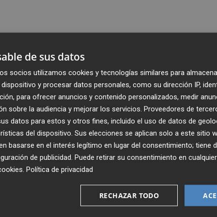
able de sus datos
os socios utilizamos cookies y tecnologías similares para almacena
dispositivo y procesar datos personales, como su dirección IP, iden
ción, para ofrecer anuncios y contenido personalizados, medir anun
n sobre la audiencia y mejorar los servicios.
Proveedores de tercer
s datos para estos y otros fines, incluido el uso de datos de geolo
rísticas del dispositivo. Sus elecciones se aplican solo a este sitio
 basarse en el interés legítimo en lugar del consentimiento; tiene 
guración de publicidad
. Puede retirar su consentimiento en cualqu
Recibe toda la actualidad de
cookies
.
Política de privacidad
Plaza Podcast en tu correo
RECHAZAR TODO
ACE