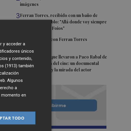
imágenes
3
Ferran Torres, recibido con un baño de
masas en su pueblo: "Allá donde voy siempre
digo que soy de Foios"
4
Foios se vuelca con Ferran Torres
r y acceder a
tificadores únicos
5
Las '200 vidas' que llevaron a Paco Rabal de
cios y contenido,
Águilas a la cima del cine: un documental
os (1913)
también
recupera la voz y la mirada del actor
calización
 web. Algunos
derecho a
ier momento en
Quiero suscribirme
PTAR TODO