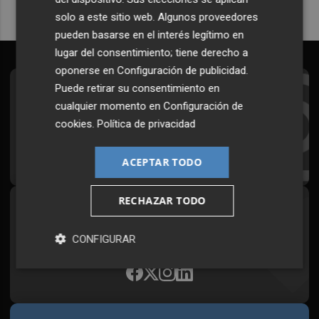
solo a este sitio web. Algunos proveedores
pueden basarse en el interés legítimo en
lugar del consentimiento; tiene derecho a
oponerse en
Configuración de publicidad
.
Puede retirar su consentimiento en
Suscríbete al Boletín
cualquier momento en
Configuración de
Todos los días a primera hora en tu email
cookies
.
Política de privacidad
¡Quiero suscribirme!
ACEPTAR TODO
RECHAZAR TODO
Síguenos en redes
Plaza Podcast, desde cualquier medio
CONFIGURAR