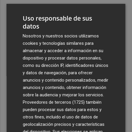
3
La justicia cita como investigado al CEO de Vodafone
España tras admitir otra querella del fundador de
Uso responsable de sus
Finetwork
datos
4
Oysho ocupa la antigua 'flagship' de Nespresso en la
Nosotros y nuestros socios utilizamos
calle Colón de València
cookies y tecnologías similares para
5
El Hospital del Vinalopó se consolida como referente en
almacenar y acceder a información en su
la atención al nacimiento
dispositivo y procesar datos personales,
como su dirección IP, identificadores únicos
y datos de navegación, para ofrecer
anuncios y contenido personalizados, medir
anuncios y contenido, obtener información
sobre la audiencia y mejorar los servicios.
Recibe toda la actualidad de
Proveedores de terceros (1725)
también
Plaza Podcast en tu correo
pueden procesar sus datos para estos y
otros fines, incluido el uso de datos de
Quiero suscribirme
geolocalización precisos y características
del dispositivo. Sus elecciones se aplican