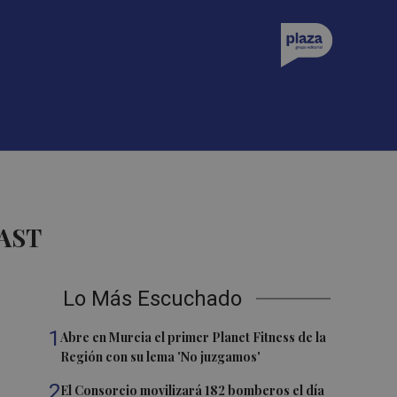
AST
Lo Más Escuchado
1
Abre en Murcia el primer Planet Fitness de la
Región con su lema 'No juzgamos'
2
El Consorcio movilizará 182 bomberos el día