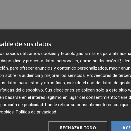
able de sus datos
os socios utilizamos cookies y tecnologías similares para almacena
dispositivo y procesar datos personales, como su dirección IP, iden
ción, para ofrecer anuncios y contenido personalizados, medir anun
n sobre la audiencia y mejorar los servicios.
Proveedores de tercer
s datos para estos y otros fines, incluido el uso de datos de geolo
rísticas del dispositivo. Sus elecciones se aplican solo a este sitio
 basarse en el interés legítimo en lugar del consentimiento; tiene 
guración de publicidad
. Puede retirar su consentimiento en cualqu
cookies
.
Política de privacidad
Recibe toda la actualidad de
Plaza Podcast en tu correo
RECHAZAR TODO
ACE