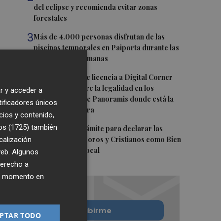
del eclipse y recomienda evitar zonas
forestales
3
Más de 4.000 personas disfrutan de las
piscinas temporales en Paiporta durante las
primeras dos semanas
4
Alicante concede licencia a Digital Corner
para que restaure la legalidad en los
r y acceder a
antiguos cines de Panoramis donde está la
tificadores únicos
sede de la Cámara
cios y contenido,
os (1725)
5
también
Elche inicia el trámite para declarar las
calización
Embajadas de Moros y Cristianos como Bien
de Relevancia Local
 web. Algunos
derecho a
ier momento en
Quiero suscribirme
PTAR TODO