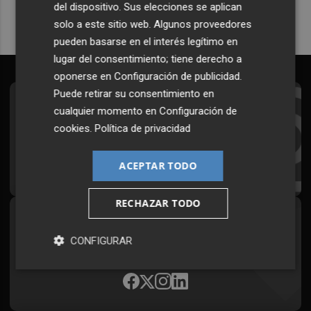
del dispositivo. Sus elecciones se aplican
solo a este sitio web. Algunos proveedores
pueden basarse en el interés legítimo en
lugar del consentimiento; tiene derecho a
oponerse en
Configuración de publicidad
.
Puede retirar su consentimiento en
Suscríbete al Boletín
cualquier momento en
Configuración de
cookies
.
Política de privacidad
Todos los días a primera hora en tu email
¡Quiero suscribirme!
ACEPTAR TODO
RECHAZAR TODO
Síguenos en redes
CONFIGURAR
Plaza Podcast, desde cualquier medio