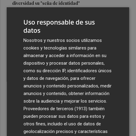
diversidad su "seña de identidad"
3
El centro de salud de Benetússer recibe un sello estatal
Uso responsable de sus
de calidad por su atención orientada a las personas
mayores
datos
4
Cartagena avanza con la modernización de los
Nosotros y nuestros socios utilizamos
Bomberos e impulsa una Ordenanza de Incendios
cookies y tecnologías similares para
almacenar y acceder a información en su
5
El Tesoro cierra el martes las subastas de agosto con
dispositivo y procesar datos personales,
una emisión de letras a tres y nueve meses
como su dirección IP, identificadores únicos
y datos de navegación, para ofrecer
anuncios y contenido personalizados, medir
anuncios y contenido, obtener información
sobre la audiencia y mejorar los servicios.
Recibe toda la actualidad de
Proveedores de terceros (1913)
también
Plaza Podcast en tu correo
pueden procesar sus datos para estos y
otros fines, incluido el uso de datos de
Quiero suscribirme
geolocalización precisos y características