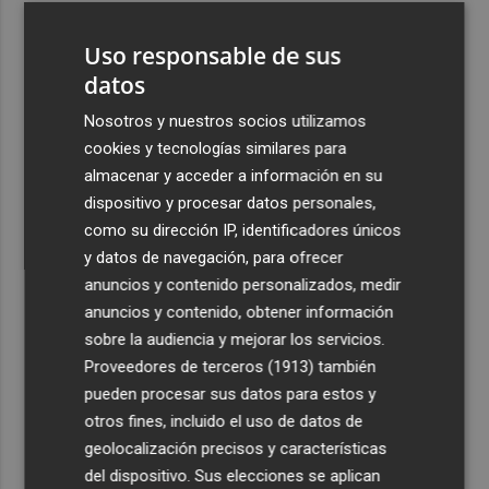
3
El CACV destaca la "credibilidad alcanzada" y la
Uso responsable de sus
creación de nuevas cátedras en su primer mandato
datos
4
Diakhaby: “La afición debe estar más unida con el club y
con nosotros”
Nosotros y nuestros socios utilizamos
cookies y tecnologías similares para
5
Pepelu: "Hasta la expulsión hemos trabajado como
almacenar y acceder a información en su
hemos entrenado"
dispositivo y procesar datos personales,
como su dirección IP, identificadores únicos
y datos de navegación, para ofrecer
anuncios y contenido personalizados, medir
anuncios y contenido, obtener información
Recibe toda la actualidad de
sobre la audiencia y mejorar los servicios.
Proveedores de terceros (1913)
también
Plaza Podcast en tu correo
pueden procesar sus datos para estos y
Quiero suscribirme
otros fines, incluido el uso de datos de
geolocalización precisos y características
del dispositivo. Sus elecciones se aplican