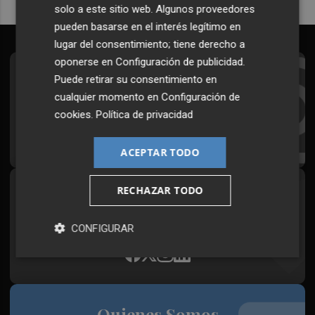
solo a este sitio web. Algunos proveedores
pueden basarse en el interés legítimo en
lugar del consentimiento; tiene derecho a
oponerse en
Configuración de publicidad
.
Suscríbete al Boletín
Puede retirar su consentimiento en
cualquier momento en
Configuración de
Todos los días a primera hora en tu email
cookies
.
Política de privacidad
¡Quiero suscribirme!
ACEPTAR TODO
RECHAZAR TODO
Síguenos en redes
Plaza Podcast, desde cualquier medio
CONFIGURAR
Quienes Somos