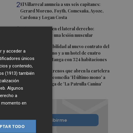
2
El Villarreal anuncia a sus seis capitanes:
Gerard Moreno, Foyth, Comesaña, Ayoze,
Cardona y Logan Costa
3
Más problemas en el lateral derecho:
Monferrer sufre una lesión muscular
4
San Javier da viabilidad al nuevo contrato del
r y acceder a
transporte urbano y a un hotel de cuatro
tificadores únicos
estrellas en La Manga con 324 habitaciones
cios y contenido,
5
Estos son los estrenos que abren la cartelera
os (1913)
también
en agosto: de la comedia 'El último mono' a
calización
una nueva entrega de 'La Patrulla Canina'
 web. Algunos
derecho a
ier momento en
Quiero suscribirme
PTAR TODO