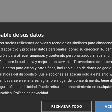
able de sus datos
os socios utilizamos cookies y tecnologías similares para almacena
dispositivo y procesar datos personales, como su dirección IP, iden
ción, para ofrecer anuncios y contenido personalizados, medir anun
n sobre la audiencia y mejorar los servicios.
Proveedores de tercer
s datos para estos y otros fines, incluido el uso de datos de geolo
rísticas del dispositivo. Sus elecciones se aplican solo a este sitio
 basarse en el interés legítimo en lugar del consentimiento; tiene 
guración de publicidad
. Puede retirar su consentimiento en cualqu
cookies
.
Política de privacidad
Recibe toda la actualidad de
Plaza Podcast en tu correo
RECHAZAR TODO
ACE