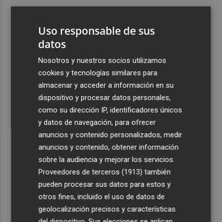
3
El futuro de la IA: un nuevo enfoque desde Valencia
aboga por la evaluación para que sea "responsable"
Uso responsable de sus
4
datos
La calle Cantarerías de Cartagena estrena pavimento:
avanza la obra de la Morería Baja como nuevo eje
Nosotros y nuestros socios utilizamos
peatonal hacia San Fernando
cookies y tecnologías similares para
5
Germán Valera: "Tengo un año más de contrato por
almacenar y acceder a información en su
objetivos, pero aquí lo importante es el Elche CF"
dispositivo y procesar datos personales,
como su dirección IP, identificadores únicos
y datos de navegación, para ofrecer
anuncios y contenido personalizados, medir
anuncios y contenido, obtener información
sobre la audiencia y mejorar los servicios.
Recibe toda la actualidad de
Proveedores de terceros (1913)
también
Plaza Podcast en tu correo
pueden procesar sus datos para estos y
otros fines, incluido el uso de datos de
Quiero suscribirme
geolocalización precisos y características
del dispositivo. Sus elecciones se aplican