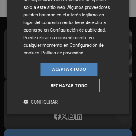
solo a este sitio web. Algunos proveedores
pueden basarse en el interés legítimo en
lugar del consentimiento; tiene derecho a
oponerse en
Configuración de publicidad
.
Puede retirar su consentimiento en
Suscríbete al Boletín
cualquier momento en
Configuración de
Todos los días a primera hora en tu email
cookies
.
Política de privacidad
¡Quiero suscribirme!
ACEPTAR TODO
RECHAZAR TODO
Síguenos en redes
Plaza Podcast, desde cualquier medio
CONFIGURAR