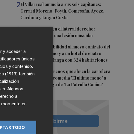
2
El Villarreal anuncia a sus seis capitanes:
Gerard Moreno, Foyth, Comesaña, Ayoze,
Cardona y Logan Costa
3
Más problemas en el lateral derecho:
Monferrer sufre una lesión muscular
4
San Javier da viabilidad al nuevo contrato del
r y acceder a
transporte urbano y a un hotel de cuatro
tificadores únicos
estrellas en La Manga con 324 habitaciones
cios y contenido,
5
Estos son los estrenos que abren la cartelera
os (1913)
también
en agosto: de la comedia 'El último mono' a
calización
una nueva entrega de 'La Patrulla Canina'
 web. Algunos
derecho a
ier momento en
Quiero suscribirme
PTAR TODO