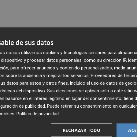
able de sus datos
os socios utilizamos cookies y tecnologías similares para almacena
dispositivo y procesar datos personales, como su dirección IP, iden
ción, para ofrecer anuncios y contenido personalizados, medir anun
n sobre la audiencia y mejorar los servicios.
Proveedores de tercer
s datos para estos y otros fines, incluido el uso de datos de geolo
rísticas del dispositivo. Sus elecciones se aplican solo a este sitio
 basarse en el interés legítimo en lugar del consentimiento; tiene 
guración de publicidad
. Puede retirar su consentimiento en cualqu
cookies
.
Política de privacidad
Recibe toda la actualidad de
Plaza Podcast en tu correo
RECHAZAR TODO
ACE