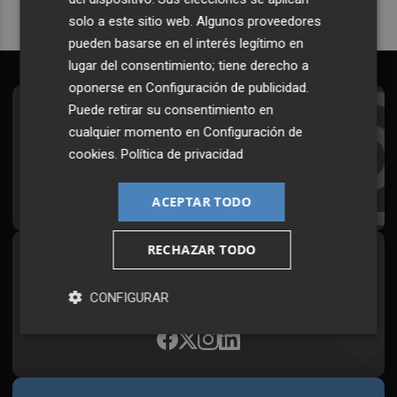
solo a este sitio web. Algunos proveedores
pueden basarse en el interés legítimo en
lugar del consentimiento; tiene derecho a
oponerse en
Configuración de publicidad
.
Puede retirar su consentimiento en
Suscríbete al Boletín
cualquier momento en
Configuración de
Todos los días a primera hora en tu email
cookies
.
Política de privacidad
¡Quiero suscribirme!
ACEPTAR TODO
RECHAZAR TODO
Síguenos en redes
Plaza Podcast, desde cualquier medio
CONFIGURAR