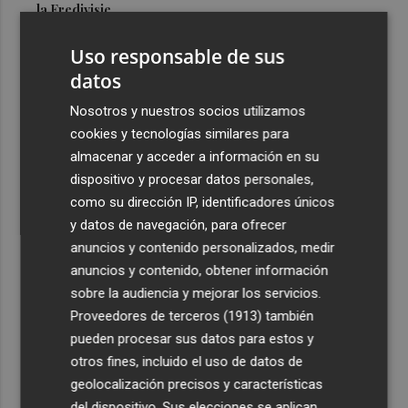
la Eredivisie
3
Entidades del Camp d'Elx reclaman más protagonismo
Uso responsable de sus
en las fiestas para la Ufece y conciertos en valenciano
datos
4
El Ibex 35 sube un 2% la primera semana de agosto tras
Nosotros y nuestros socios utilizamos
conquistar los históricos 20.000 puntos
cookies y tecnologías similares para
5
Valencia Basket abrirá la EuroLeague Women en casa
almacenar y acceder a información en su
ante Fenerbahce Opet
dispositivo y procesar datos personales,
como su dirección IP, identificadores únicos
y datos de navegación, para ofrecer
anuncios y contenido personalizados, medir
anuncios y contenido, obtener información
sobre la audiencia y mejorar los servicios.
Recibe toda la actualidad de
Proveedores de terceros (1913)
también
Plaza Podcast en tu correo
pueden procesar sus datos para estos y
otros fines, incluido el uso de datos de
Quiero suscribirme
geolocalización precisos y características
del dispositivo. Sus elecciones se aplican