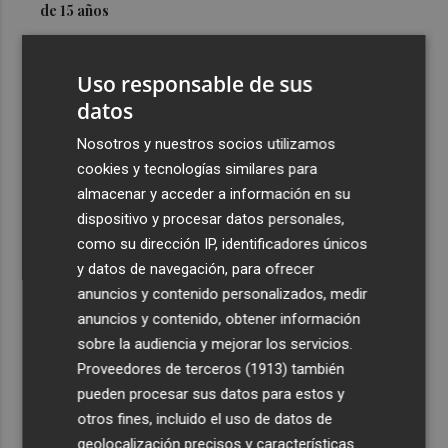
de 15 años
3
Simó destaca el impulso del Gobierno al alquiler
asequible en Castelló frente "a los pisos de 200.000
Uso responsable de sus
euros de Carrasco"
datos
4
Castelló adjudica a Civicons por 600.500 euros las
Nosotros y nuestros socios utilizamos
obras de reforma de la tenencia de alcaldía sur
cookies y tecnologías similares para
5
Castelló acelera el montaje de la infraestructura en las
almacenar y acceder a información en su
playas y el Planetari del eclipse para convertirlo en "un
dispositivo y procesar datos personales,
evento histórico"
como su dirección IP, identificadores únicos
y datos de navegación, para ofrecer
anuncios y contenido personalizados, medir
anuncios y contenido, obtener información
sobre la audiencia y mejorar los servicios.
Proveedores de terceros (1913)
también
Recibe toda la actualidad de
pueden procesar sus datos para estos y
Plaza Podcast en tu correo
otros fines, incluido el uso de datos de
geolocalización precisos y características
Quiero suscribirme