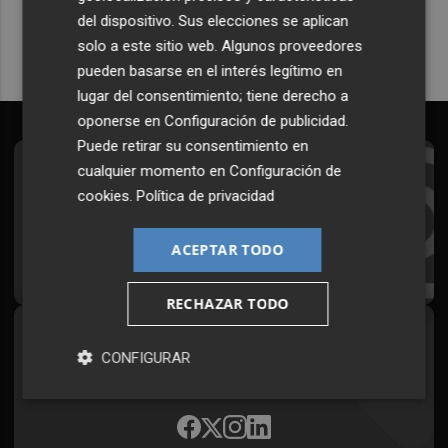
del dispositivo. Sus elecciones se aplican
solo a este sitio web. Algunos proveedores
pueden basarse en el interés legítimo en
lugar del consentimiento; tiene derecho a
oponerse en
Configuración de publicidad
.
Puede retirar su consentimiento en
cualquier momento en
Configuración de
Suscríbete al Boletín
cookies
.
Política de privacidad
Todos los días a primera hora en tu email
ACEPTAR TODO
¡Quiero suscribirme!
RECHAZAR TODO
Síguenos en redes
CONFIGURAR
Plaza Podcast, desde cualquier medio