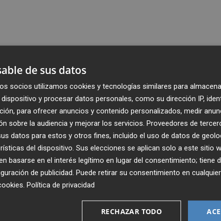
able de sus datos
os socios utilizamos cookies y tecnologías similares para almacena
dispositivo y procesar datos personales, como su dirección IP, iden
ción, para ofrecer anuncios y contenido personalizados, medir anun
n sobre la audiencia y mejorar los servicios.
Proveedores de tercer
s datos para estos y otros fines, incluido el uso de datos de geolo
rísticas del dispositivo. Sus elecciones se aplican solo a este sitio
 basarse en el interés legítimo en lugar del consentimiento; tiene 
guración de publicidad
. Puede retirar su consentimiento en cualqu
cookies
.
Política de privacidad
Recibe toda la actualidad de
Plaza Podcast en tu correo
RECHAZAR TODO
ACE