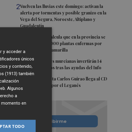
2
Vuelven las lluvias este domingo: activan la
alerta por tormentas y posible granizo en la
Vega del Segura, Noroeste, Altiplano y
Guadalentín
3
Asaja Alicante calcula que en la provincia se
arrancarán 50.000 plantas enfermas por
clorosis nervial amarilla
r y acceder a
tificadores únicos
4
Más de 90 pymes murcianas invertirán 14
cios y contenido,
millones de euros tras las ayudas del Info
os (1913)
también
5
El centrocampista Carlos Guirao llega al CD
calización
Eldense cedido por el Leganés
 web. Algunos
derecho a
ier momento en
Quiero suscribirme
PTAR TODO