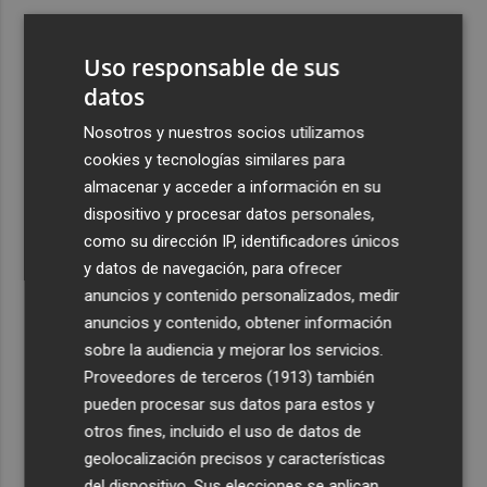
3
Estimar Marina Farnals, escenario de 'El último mono',
una comedia rodada con València como telón de fondo
Uso responsable de sus
4
datos
Carlos Corberán contará con 14 profesionales en su
cuerpo técnico para la 2026-27
Nosotros y nuestros socios utilizamos
5
El Valencia CF y Cervezas Turia apoyarán a los
cookies y tecnologías similares para
hosteleros afectados por los incendios con una iniciativa
almacenar y acceder a información en su
especial en el Trofeu Taronja
dispositivo y procesar datos personales,
como su dirección IP, identificadores únicos
y datos de navegación, para ofrecer
anuncios y contenido personalizados, medir
anuncios y contenido, obtener información
sobre la audiencia y mejorar los servicios.
Recibe toda la actualidad de
Proveedores de terceros (1913)
también
Plaza Podcast en tu correo
pueden procesar sus datos para estos y
otros fines, incluido el uso de datos de
Quiero suscribirme
geolocalización precisos y características
del dispositivo. Sus elecciones se aplican