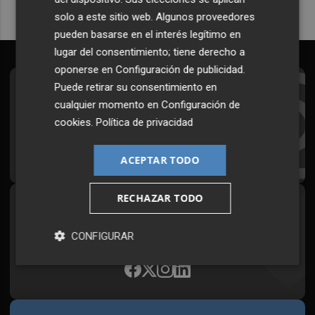
solo a este sitio web. Algunos proveedores
pueden basarse en el interés legítimo en
lugar del consentimiento; tiene derecho a
oponerse en
Configuración de publicidad
.
Puede retirar su consentimiento en
Suscríbete al Boletín
cualquier momento en
Configuración de
Todos los días a primera hora en tu email
cookies
.
Política de privacidad
¡Quiero suscribirme!
ACEPTAR TODO
RECHAZAR TODO
Síguenos en redes
Plaza Podcast, desde cualquier medio
CONFIGURAR