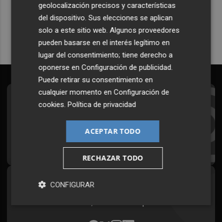
geolocalización precisos y características
Quiero suscribirme
del dispositivo. Sus elecciones se aplican
solo a este sitio web. Algunos proveedores
pueden basarse en el interés legítimo en
lugar del consentimiento; tiene derecho a
oponerse en
Configuración de publicidad
.
Puede retirar su consentimiento en
cualquier momento en
Configuración de
Suscríbete al Boletín
cookies
.
Política de privacidad
Todos los días a primera hora en tu email
ACEPTAR TODO
¡Quiero suscribirme!
RECHAZAR TODO
Síguenos en redes
CONFIGURAR
Plaza Podcast, desde cualquier medio