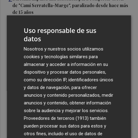
de "Camí Serratella-Marge", paralizado desde hace más
de 15 años
3
Simó destaca el impulso del Gobierno al alquiler
Uso responsable de sus
asequible en Castelló frente "a los pisos de 200.000
datos
euros de Carrasco"
4
Nosotros y nuestros socios utilizamos
Castelló adjudica a Civicons por 600.500 euros las
obras de reforma de la tenencia de alcaldía sur
cookies y tecnologías similares para
almacenar y acceder a información en su
5
Castelló acelera el montaje de la infraestructura en las
dispositivo y procesar datos personales,
playas y el Planetari del eclipse para convertirlo en "un
como su dirección IP, identificadores únicos
evento histórico"
y datos de navegación, para ofrecer
anuncios y contenido personalizados, medir
anuncios y contenido, obtener información
sobre la audiencia y mejorar los servicios.
Proveedores de terceros (1913)
también
Recibe toda la actualidad de
pueden procesar sus datos para estos y
Plaza Podcast en tu correo
otros fines, incluido el uso de datos de