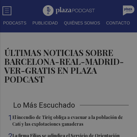
PODCASTS
PUBLICIDAD
QUIÉNES SOMOS
CONTACTO
ÚLTIMAS NOTICIAS SOBRE
BARCELONA-REAL-MADRID-
VER-GRATIS EN PLAZA
PODCAST
Lo Más Escuchado
1
El incendio de Tírig obliga a evacuar a la población de
Catí y las explotaciones ganaderas
2
La firma Filias se adjudica el Servicio de Orientación