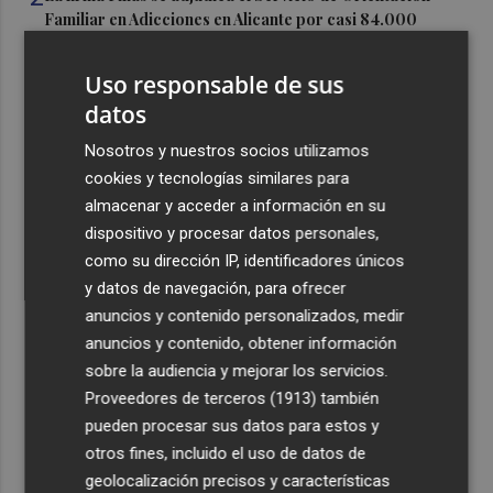
Familiar en Adicciones en Alicante por casi 84.000
euros y dos años
Uso responsable de sus
3
Los mercados y mercadillos de Alicante cierran el
datos
próximo festivo del sábado, 15 de agosto
4
Nosotros y nuestros socios utilizamos
El PSPV traslada a Conselleria el "abandono" de la
Alquería Félix por parte del Ayuntamiento de València
cookies y tecnologías similares para
almacenar y acceder a información en su
5
El Valencia completa una pretemporada irregular, con
dispositivo y procesar datos personales,
dudas y deberes pendientes
como su dirección IP, identificadores únicos
y datos de navegación, para ofrecer
anuncios y contenido personalizados, medir
anuncios y contenido, obtener información
sobre la audiencia y mejorar los servicios.
Recibe toda la actualidad de
Proveedores de terceros (1913)
también
pueden procesar sus datos para estos y
Plaza Podcast en tu correo
otros fines, incluido el uso de datos de
Quiero suscribirme
geolocalización precisos y características