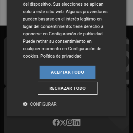
del dispositivo. Sus elecciones se aplican
solo a este sitio web. Algunos proveedores
pueden basarse en el interés legítimo en
lugar del consentimiento; tiene derecho a
oponerse en
Configuración de publicidad
.
Puede retirar su consentimiento en
Suscríbete al Boletín
cualquier momento en
Configuración de
cookies
.
Política de privacidad
Todos los días a primera hora en tu email
ACEPTAR TODO
¡Quiero suscribirme!
RECHAZAR TODO
Síguenos en redes
CONFIGURAR
Plaza Podcast, desde cualquier medio