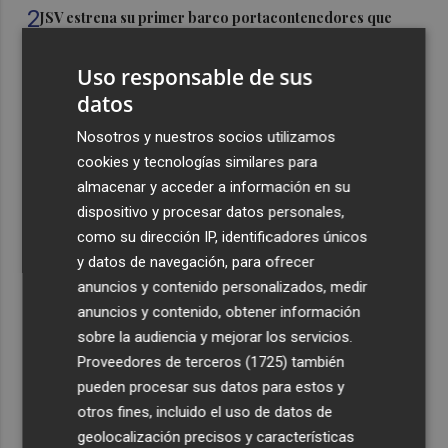
2
JSV estrena su primer barco portacontenedores que
hace la ruta Alicante-Canarias y que consume la mitad
Uso responsable de sus
3
Torrent licita el bar-cafetería del Polideportivo
datos
Municipal Anabel Medina
4
Nosotros y nuestros socios utilizamos
Los clubes de Castellón de taekwon-do ITF ponen a la
provincia en el mapa en la temporada 25/26
cookies y tecnologías similares para
almacenar y acceder a información en su
5
El Valencia presenta la programación del Trofeu
dispositivo y procesar datos personales,
Taronja
como su dirección IP, identificadores únicos
y datos de navegación, para ofrecer
anuncios y contenido personalizados, medir
anuncios y contenido, obtener información
sobre la audiencia y mejorar los servicios.
Recibe toda la actualidad de
Proveedores de terceros (1725)
también
pueden procesar sus datos para estos y
Plaza Podcast en tu correo
otros fines, incluido el uso de datos de
Quiero suscribirme
geolocalización precisos y características