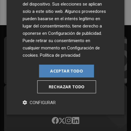
del dispositivo. Sus elecciones se aplican
solo a este sitio web. Algunos proveedores
pueden basarse en el interés legítimo en
lugar del consentimiento; tiene derecho a
oponerse en
Configuración de publicidad
.
Puede retirar su consentimiento en
Suscríbete al Boletín
cualquier momento en
Configuración de
cookies
.
Política de privacidad
Todos los días a primera hora en tu email
ACEPTAR TODO
¡Quiero suscribirme!
RECHAZAR TODO
Síguenos en redes
CONFIGURAR
Plaza Podcast, desde cualquier medio