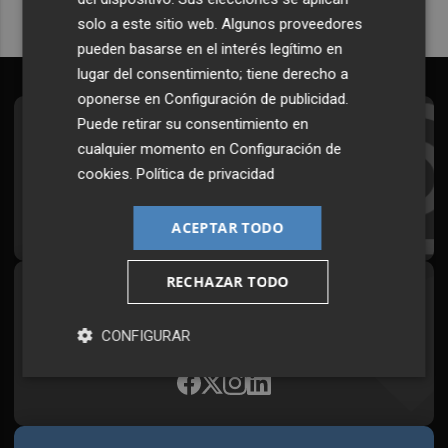
solo a este sitio web. Algunos proveedores
pueden basarse en el interés legítimo en
lugar del consentimiento; tiene derecho a
oponerse en
Configuración de publicidad
.
Puede retirar su consentimiento en
Suscríbete al Boletín
cualquier momento en
Configuración de
Todos los días a primera hora en tu email
cookies
.
Política de privacidad
¡Quiero suscribirme!
ACEPTAR TODO
RECHAZAR TODO
Síguenos en redes
Plaza Podcast, desde cualquier medio
CONFIGURAR