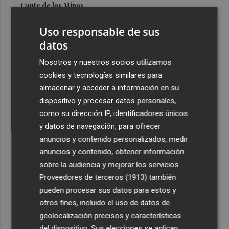
Cante de las Minas
3
El Castell de l'Olla de Altea 2026, en imágenes
Uso responsable de sus
datos
4
El Villarreal pone el broche de oro a la pretemporada
Nosotros y nuestros socios utilizamos
con una victoria contra el Galatasaray
cookies y tecnologías similares para
5
Kiat Lim preside por primera vez un partido en Mestalla
almacenar y acceder a información en su
dispositivo y procesar datos personales,
como su dirección IP, identificadores únicos
y datos de navegación, para ofrecer
anuncios y contenido personalizados, medir
anuncios y contenido, obtener información
sobre la audiencia y mejorar los servicios.
Recibe toda la actualidad de
Proveedores de terceros (1913)
también
Plaza Podcast en tu correo
pueden procesar sus datos para estos y
otros fines, incluido el uso de datos de
Quiero suscribirme
geolocalización precisos y características
del dispositivo. Sus elecciones se aplican