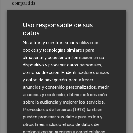
compartida
3
La Región de Murcia ha sufrido ya 134 incendios
forestales y conatos en lo que va de verano
Uso responsable de sus
4
datos
El PSOE tilda de "insuficiente" el contrato de
mantenimiento y critica que los vecinos tengan que tapar
Nosotros y nuestros socios utilizamos
baches en las pedanías
cookies y tecnologías similares para
5
Santomera inicia las obras para modernizar el Recinto
almacenar y acceder a información en su
de Petanca y avanza con las mejoras del Campo de
dispositivo y procesar datos personales,
Hockey
como su dirección IP, identificadores únicos
y datos de navegación, para ofrecer
anuncios y contenido personalizados, medir
anuncios y contenido, obtener información
sobre la audiencia y mejorar los servicios.
Proveedores de terceros (1913)
también
Recibe toda la actualidad de
pueden procesar sus datos para estos y
Plaza Podcast en tu correo
otros fines, incluido el uso de datos de
geolocalización precisos y características
Quiero suscribirme