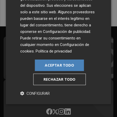
del dispositivo. Sus elecciones se aplican
solo a este sitio web. Algunos proveedores
pueden basarse en el interés legítimo en
lugar del consentimiento; tiene derecho a
oponerse en
Configuración de publicidad
.
Puede retirar su consentimiento en
cualquier momento en
Configuración de
Suscríbete al Boletín
cookies
.
Política de privacidad
Todos los días a primera hora en tu email
ACEPTAR TODO
¡Quiero suscribirme!
RECHAZAR TODO
Síguenos en redes
CONFIGURAR
Plaza Podcast, desde cualquier medio