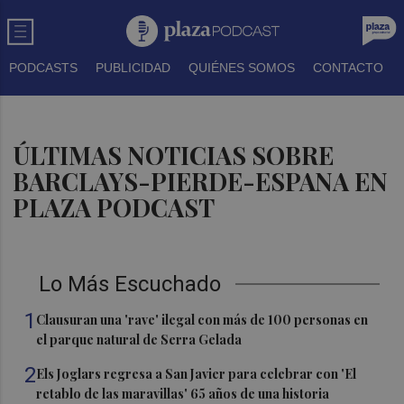
PODCASTS
PUBLICIDAD
QUIÉNES SOMOS
CONTACTO
ÚLTIMAS NOTICIAS SOBRE
BARCLAYS-PIERDE-ESPANA EN
PLAZA PODCAST
Lo Más Escuchado
1
Clausuran una 'rave' ilegal con más de 100 personas en
el parque natural de Serra Gelada
2
Els Joglars regresa a San Javier para celebrar con 'El
retablo de las maravillas' 65 años de una historia