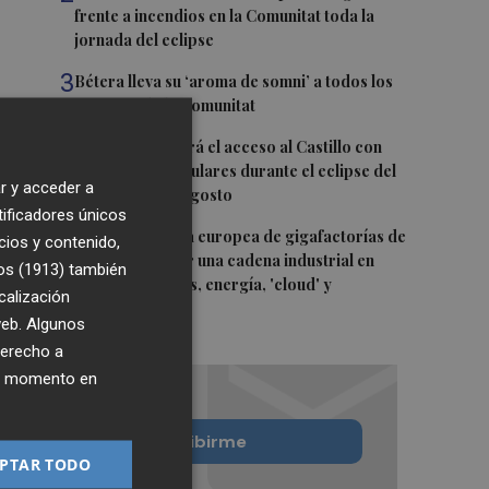
frente a incendios en la Comunitat toda la
jornada del eclipse
3
Bétera lleva su ‘aroma de somni’ a todos los
rincones de la Comunitat
4
Xàtiva restringirá el acceso al Castillo con
vehículos particulares durante el eclipse del
r y acceder a
próximo 12 de agosto
tificadores únicos
5
La convocatoria europea de gigafactorías de
cios y contenido,
IA puede activar una cadena industrial en
os (1913)
también
centros de datos, energía, 'cloud' y
calización
ciberseguridad
 web. Algunos
derecho a
ier momento en
Quiero suscribirme
PTAR TODO