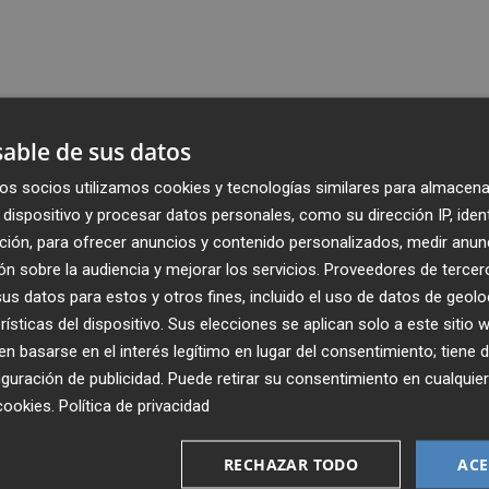
able de sus datos
os socios utilizamos cookies y tecnologías similares para almacena
dispositivo y procesar datos personales, como su dirección IP, iden
ción, para ofrecer anuncios y contenido personalizados, medir anun
n sobre la audiencia y mejorar los servicios.
Proveedores de tercer
s datos para estos y otros fines, incluido el uso de datos de geolo
rísticas del dispositivo. Sus elecciones se aplican solo a este sitio
 basarse en el interés legítimo en lugar del consentimiento; tiene 
guración de publicidad
. Puede retirar su consentimiento en cualqu
cookies
.
Política de privacidad
Recibe toda la actualidad de
Plaza Podcast en tu correo
RECHAZAR TODO
ACE