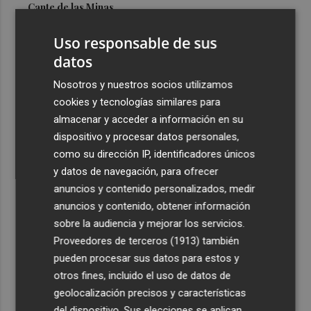
Cante de las Minas
3
El Castell de l'Olla de Altea 2026, en imágenes
Uso responsable de sus
datos
4
El Villarreal pone el broche de oro a la pretemporada
Nosotros y nuestros socios utilizamos
con una victoria contra el Galatasaray
cookies y tecnologías similares para
5
Kiat Lim preside por primera vez un partido en Mestalla
almacenar y acceder a información en su
dispositivo y procesar datos personales,
como su dirección IP, identificadores únicos
y datos de navegación, para ofrecer
anuncios y contenido personalizados, medir
anuncios y contenido, obtener información
sobre la audiencia y mejorar los servicios.
Recibe toda la actualidad de
Proveedores de terceros (1913)
también
Plaza Podcast en tu correo
pueden procesar sus datos para estos y
otros fines, incluido el uso de datos de
Quiero suscribirme
geolocalización precisos y características
del dispositivo. Sus elecciones se aplican