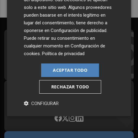
solo a este sitio web. Algunos proveedores
pueden basarse en el interés legítimo en
lugar del consentimiento; tiene derecho a
oponerse en
Configuración de publicidad
.
Puede retirar su consentimiento en
Suscríbete al Boletín
cualquier momento en
Configuración de
Todos los días a primera hora en tu email
cookies
.
Política de privacidad
¡Quiero suscribirme!
ACEPTAR TODO
RECHAZAR TODO
Síguenos en redes
Plaza Podcast, desde cualquier medio
CONFIGURAR