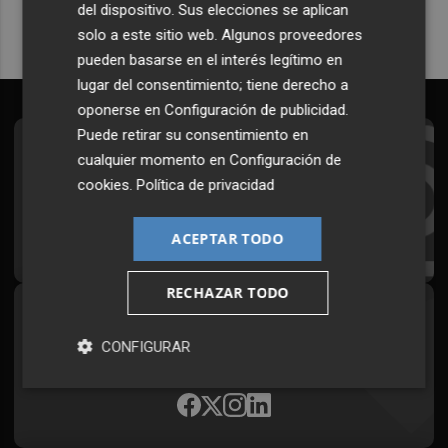
del dispositivo. Sus elecciones se aplican
solo a este sitio web. Algunos proveedores
pueden basarse en el interés legítimo en
lugar del consentimiento; tiene derecho a
oponerse en
Configuración de publicidad
.
Puede retirar su consentimiento en
Suscríbete al Boletín
cualquier momento en
Configuración de
cookies
.
Política de privacidad
Todos los días a primera hora en tu email
¡Quiero suscribirme!
ACEPTAR TODO
RECHAZAR TODO
Síguenos en redes
CONFIGURAR
Plaza Podcast, desde cualquier medio