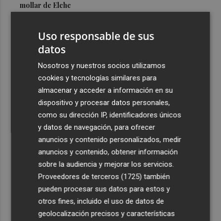
mollar de Elche
3
María Escarmiento se suma a El Kanka en el cartel del
Uso responsable de sus
festival Epicentro de Mula
datos
4
UPCT Makers culmina con éxito un catamarán para
monitorizar el Mar Menor y ya prepara un dron
Nosotros y nuestros socios utilizamos
submarino autónomo
cookies y tecnologías similares para
almacenar y acceder a información en su
5
Una batea clochinera se hunde y otra sufre daños en un
dispositivo y procesar datos personales,
incidente con un buque en el puerto de Valencia
como su dirección IP, identificadores únicos
y datos de navegación, para ofrecer
anuncios y contenido personalizados, medir
anuncios y contenido, obtener información
sobre la audiencia y mejorar los servicios.
Recibe toda la actualidad de
Proveedores de terceros (1725)
también
Plaza Podcast en tu correo
pueden procesar sus datos para estos y
otros fines, incluido el uso de datos de
Quiero suscribirme
geolocalización precisos y características