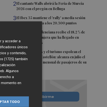
2
El cantante Walls abrirá la Feria de Murcia
2026 con el pregón en Belluga
3
El Ibex 35 mantiene el 'rally' a media sesión
(+1,17%) y ya mira a los 20.300 puntos
4
La Comunitat Valenciana recibe el 18,2 % de
población extranjera que ha llegado en
r y acceder a
últimos 12 meses
tificadores únicos
5
Las nuevas rutas y el turismo espolean el
cios y contenido,
aeropuerto de Castellón: alcanza en julio el
os (1725)
también
mejor resultado mensual de pasajeros de su
calización
historia
 web. Algunos
derecho a
ier momento en
Quiero suscribirme
PTAR TODO