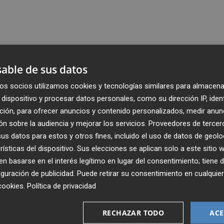
able de sus datos
os socios utilizamos cookies y tecnologías similares para almacena
dispositivo y procesar datos personales, como su dirección IP, iden
ción, para ofrecer anuncios y contenido personalizados, medir anun
n sobre la audiencia y mejorar los servicios.
Proveedores de tercer
s datos para estos y otros fines, incluido el uso de datos de geolo
rísticas del dispositivo. Sus elecciones se aplican solo a este sitio
 basarse en el interés legítimo en lugar del consentimiento; tiene 
guración de publicidad
. Puede retirar su consentimiento en cualqu
cookies
.
Política de privacidad
Recibe toda la actualidad de
Plaza Podcast en tu correo
RECHAZAR TODO
ACE