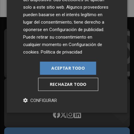
solo a este sitio web. Algunos proveedores
pueden basarse en el interés legítimo en
lugar del consentimiento; tiene derecho a
oponerse en
Configuración de publicidad
.
Puede retirar su consentimiento en
Suscríbete al Boletín
cualquier momento en
Configuración de
Todos los días a primera hora en tu email
cookies
.
Política de privacidad
¡Quiero suscribirme!
ACEPTAR TODO
RECHAZAR TODO
Síguenos en redes
Plaza Podcast, desde cualquier medio
CONFIGURAR