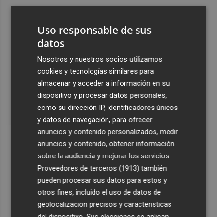
3
ViviFind, el buscador inmobiliario con IA surgido del
PCUMH, prepara sus primeras alianzas con el sector
Uso responsable de sus
4
datos
Castelló apuesta por convertir el eclipse en un referente
científico: recibirá a un gran equipo de expertos
Nosotros y nuestros socios utilizamos
5
El Villarreal anuncia a sus seis capitanes: Gerard
cookies y tecnologías similares para
Moreno, Foyth, Comesaña, Ayoze, Cardona y Logan
almacenar y acceder a información en su
Costa
dispositivo y procesar datos personales,
como su dirección IP, identificadores únicos
y datos de navegación, para ofrecer
anuncios y contenido personalizados, medir
anuncios y contenido, obtener información
sobre la audiencia y mejorar los servicios.
Recibe toda la actualidad de
Proveedores de terceros (1913)
también
Plaza Podcast en tu correo
pueden procesar sus datos para estos y
otros fines, incluido el uso de datos de
Quiero suscribirme
geolocalización precisos y características
del dispositivo. Sus elecciones se aplican