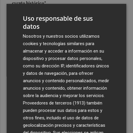
evento histórico"
3
Ruegan precaución con el baño en 13 playas de Águilas,
Uso responsable de sus
Cartagena, Calnegre y San Javier
datos
4
Israel rechaza el plan de 15 puntos para Gaza impulsado
Nosotros y nuestros socios utilizamos
por EEUU
cookies y tecnologías similares para
5
De Frida Kahlo a Kubrick: un repaso por los eclipses de
almacenar y acceder a información en su
la cultura
dispositivo y procesar datos personales,
como su dirección IP, identificadores únicos
y datos de navegación, para ofrecer
anuncios y contenido personalizados, medir
anuncios y contenido, obtener información
sobre la audiencia y mejorar los servicios.
Recibe toda la actualidad de
Proveedores de terceros (1913)
también
Plaza Podcast en tu correo
pueden procesar sus datos para estos y
otros fines, incluido el uso de datos de
Quiero suscribirme
geolocalización precisos y características
del dispositivo. Sus elecciones se aplican