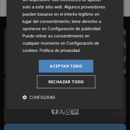
solo a este sitio web. Algunos proveedores
pueden basarse en el interés legítimo en
lugar del consentimiento; tiene derecho a
oponerse en
Configuración de publicidad
.
Puede retirar su consentimiento en
Suscríbete al Boletín
cualquier momento en
Configuración de
Todos los días a primera hora en tu email
cookies
.
Política de privacidad
¡Quiero suscribirme!
ACEPTAR TODO
RECHAZAR TODO
Síguenos en redes
Plaza Podcast, desde cualquier medio
CONFIGURAR