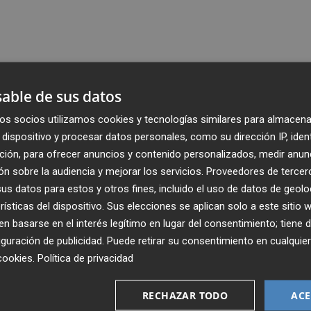
able de sus datos
os socios utilizamos cookies y tecnologías similares para almacena
dispositivo y procesar datos personales, como su dirección IP, iden
ción, para ofrecer anuncios y contenido personalizados, medir anun
n sobre la audiencia y mejorar los servicios.
Proveedores de tercer
s datos para estos y otros fines, incluido el uso de datos de geolo
rísticas del dispositivo. Sus elecciones se aplican solo a este sitio
 basarse en el interés legítimo en lugar del consentimiento; tiene 
guración de publicidad
. Puede retirar su consentimiento en cualqu
cookies
.
Política de privacidad
Recibe toda la actualidad de
Plaza Podcast en tu correo
RECHAZAR TODO
ACE