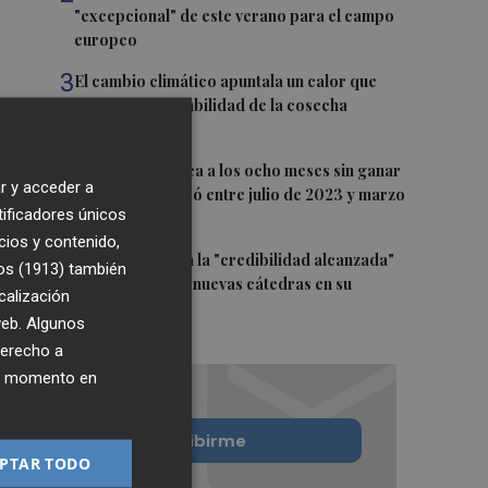
"excepcional" de este verano para el campo
europeo
3
El cambio climático apuntala un calor que
revela la vulnerabilidad de la cosecha
europea
4
Alcaraz se acerca a los ocho meses sin ganar
r y acceder a
un título que pasó entre julio de 2023 y marzo
tificadores únicos
de 2024
cios y contenido,
5
El CACV destaca la "credibilidad alcanzada"
os (1913)
también
y la creación de nuevas cátedras en su
calización
primer mandato
 web. Algunos
derecho a
ier momento en
Quiero suscribirme
PTAR TODO