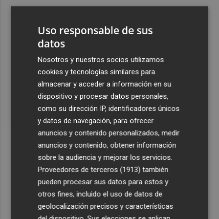
3
El Ibex 35 sube un 2% la primera semana de agosto tras
conquistar los históricos 20.000 puntos
Uso responsable de sus
4
datos
Valencia Basket abrirá la EuroLeague Women en casa
ante Fenerbahce Opet
Nosotros y nuestros socios utilizamos
5
Fin a la racha de seis macrotrasvases del Tajo al Segura:
cookies y tecnologías similares para
reducen el agua a 27 hm3 en septiembre por la caída de
almacenar y acceder a información en su
las reservas
dispositivo y procesar datos personales,
como su dirección IP, identificadores únicos
y datos de navegación, para ofrecer
anuncios y contenido personalizados, medir
anuncios y contenido, obtener información
sobre la audiencia y mejorar los servicios.
Recibe toda la actualidad de
Proveedores de terceros (1913)
también
Plaza Podcast en tu correo
pueden procesar sus datos para estos y
otros fines, incluido el uso de datos de
Quiero suscribirme
geolocalización precisos y características
del dispositivo. Sus elecciones se aplican