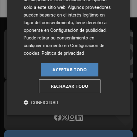
solo a este sitio web. Algunos proveedores
pueden basarse en el interés legítimo en
lugar del consentimiento; tiene derecho a
oponerse en
Configuración de publicidad
.
Puede retirar su consentimiento en
Suscríbete al Boletín
cualquier momento en
Configuración de
Todos los días a primera hora en tu email
cookies
.
Política de privacidad
¡Quiero suscribirme!
ACEPTAR TODO
RECHAZAR TODO
Síguenos en redes
Plaza Podcast, desde cualquier medio
CONFIGURAR