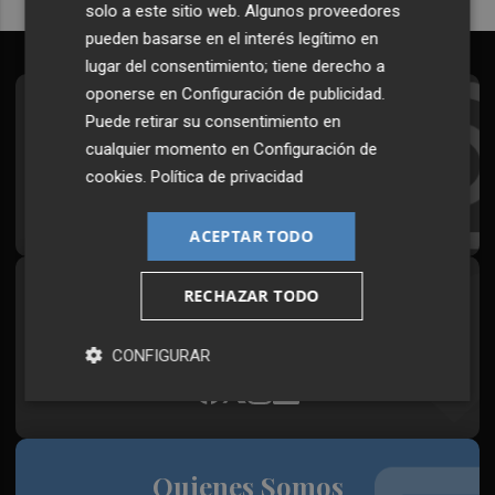
solo a este sitio web. Algunos proveedores
pueden basarse en el interés legítimo en
lugar del consentimiento; tiene derecho a
oponerse en
Configuración de publicidad
.
Suscríbete al Boletín
Puede retirar su consentimiento en
cualquier momento en
Configuración de
Todos los días a primera hora en tu email
cookies
.
Política de privacidad
¡Quiero suscribirme!
ACEPTAR TODO
RECHAZAR TODO
Síguenos en redes
Plaza Podcast, desde cualquier medio
CONFIGURAR
Quienes Somos