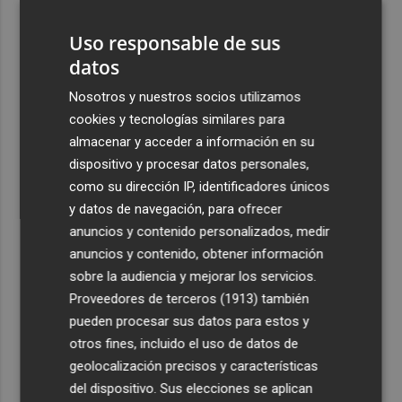
pueblo: "Allá donde voy siempre digo que soy de Foios"
Uso responsable de sus
4
Foios se vuelca con Ferran Torres
datos
Nosotros y nuestros socios utilizamos
5
Las '200 vidas' que llevaron a Paco Rabal de Águilas a la
cookies y tecnologías similares para
cima del cine: un documental recupera la voz y la mirada
almacenar y acceder a información en su
del actor
dispositivo y procesar datos personales,
como su dirección IP, identificadores únicos
y datos de navegación, para ofrecer
anuncios y contenido personalizados, medir
anuncios y contenido, obtener información
Recibe toda la actualidad de
sobre la audiencia y mejorar los servicios.
Plaza Podcast en tu correo
Proveedores de terceros (1913)
también
pueden procesar sus datos para estos y
Quiero suscribirme
otros fines, incluido el uso de datos de
geolocalización precisos y características
del dispositivo. Sus elecciones se aplican