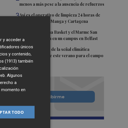
menos a más pese a la ausencia de refuerzos
3
Así es el operativo de limpieza 24 horas de
las playas de La Manga y Cartagena
4
Chicas del Molina Basket y el Marme San
Javier participan en un campus en Belfast
r y acceder a
tificadores únicos
5
La FAO advierte de la señal climática
cios y contenido,
"excepcional" de este verano para el campo
os (1913)
también
europeo
calización
 web. Algunos
derecho a
ier momento en
Quiero suscribirme
PTAR TODO