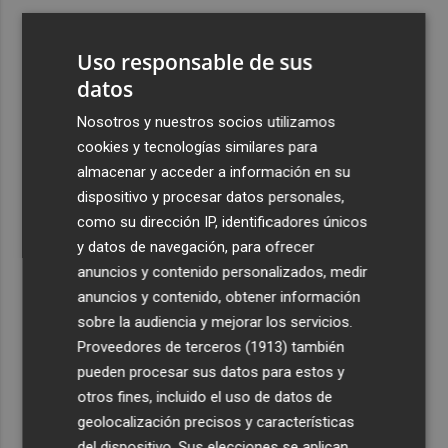
3
Aemet prevé peligro de incendios "muy alto" o
"extremo" en la mayor parte de la Península y Baleares
Uso responsable de sus
el día del eclipse
datos
4
Company: “Estamos comenzando a ver el equipo que
Nosotros y nuestros socios utilizamos
queremos ver en la Liga”
cookies y tecnologías similares para
5
Ocho helicópteros, un avión y más de 100 brigadas se
almacenar y acceder a información en su
movilizan en Moratalla por un incendio forestal
dispositivo y procesar datos personales,
como su dirección IP, identificadores únicos
y datos de navegación, para ofrecer
anuncios y contenido personalizados, medir
anuncios y contenido, obtener información
sobre la audiencia y mejorar los servicios.
Recibe toda la actualidad de
Proveedores de terceros (1913)
también
Plaza Podcast en tu correo
pueden procesar sus datos para estos y
otros fines, incluido el uso de datos de
Quiero suscribirme
geolocalización precisos y características
del dispositivo. Sus elecciones se aplican