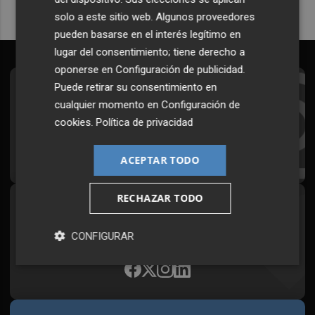
solo a este sitio web. Algunos proveedores
pueden basarse en el interés legítimo en
lugar del consentimiento; tiene derecho a
oponerse en
Configuración de publicidad
.
Puede retirar su consentimiento en
Suscríbete al Boletín
cualquier momento en
Configuración de
Todos los días a primera hora en tu email
cookies
.
Política de privacidad
¡Quiero suscribirme!
ACEPTAR TODO
RECHAZAR TODO
Síguenos en redes
Plaza Podcast, desde cualquier medio
CONFIGURAR