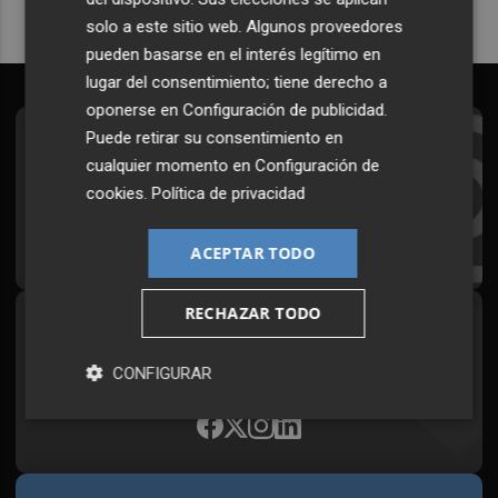
solo a este sitio web. Algunos proveedores
pueden basarse en el interés legítimo en
lugar del consentimiento; tiene derecho a
oponerse en
Configuración de publicidad
.
Puede retirar su consentimiento en
Suscríbete al Boletín
cualquier momento en
Configuración de
Todos los días a primera hora en tu email
cookies
.
Política de privacidad
¡Quiero suscribirme!
ACEPTAR TODO
RECHAZAR TODO
Síguenos en redes
Plaza Podcast, desde cualquier medio
CONFIGURAR