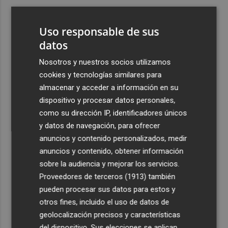
3
Foios se vuelca con Ferran Torres
Uso responsable de sus
4
datos
Las '200 vidas' que llevaron a Paco Rabal de Águilas a la
cima del cine: un documental recupera la voz y la mirada
Nosotros y nuestros socios utilizamos
del actor
cookies y tecnologías similares para
5
Y también se hace de día para Buonanotte con su fichaje
almacenar y acceder a información en su
por el Elche CF
dispositivo y procesar datos personales,
como su dirección IP, identificadores únicos
y datos de navegación, para ofrecer
anuncios y contenido personalizados, medir
anuncios y contenido, obtener información
sobre la audiencia y mejorar los servicios.
Recibe toda la actualidad de
Proveedores de terceros (1913)
también
Plaza Podcast en tu correo
pueden procesar sus datos para estos y
otros fines, incluido el uso de datos de
Quiero suscribirme
geolocalización precisos y características
del dispositivo. Sus elecciones se aplican