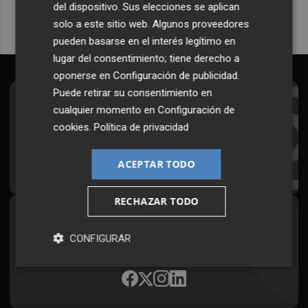
del dispositivo. Sus elecciones se aplican
solo a este sitio web. Algunos proveedores
pueden basarse en el interés legítimo en
lugar del consentimiento; tiene derecho a
oponerse en
Configuración de publicidad
.
Puede retirar su consentimiento en
Suscríbete al Boletín
cualquier momento en
Configuración de
cookies
.
Política de privacidad
Todos los días a primera hora en tu email
¡Quiero suscribirme!
ACEPTAR TODO
RECHAZAR TODO
Síguenos en redes
CONFIGURAR
Plaza Podcast, desde cualquier medio