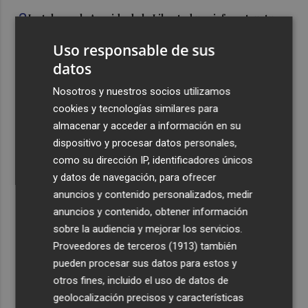
3
Instalan en la Avenida de la Libertad una infraestructura
eléctrica fija para impulsar la actividad cultural y
Uso responsable de sus
comercial
datos
4
Los incendios de Sierra Engarcerán y Culla evolucionan
positivamente pero Tírig pasa a situación 2 del PEIF
Nosotros y nuestros socios utilizamos
cookies y tecnologías similares para
5
Luz verde a una inversión de casi 50.000 euros para
almacenar y acceder a información en su
renovar las dos pistas deportivas de Abenarabi en
dispositivo y procesar datos personales,
Murcia
como su dirección IP, identificadores únicos
y datos de navegación, para ofrecer
anuncios y contenido personalizados, medir
anuncios y contenido, obtener información
sobre la audiencia y mejorar los servicios.
Recibe toda la actualidad de
Proveedores de terceros (1913)
también
Plaza Podcast en tu correo
pueden procesar sus datos para estos y
otros fines, incluido el uso de datos de
Quiero suscribirme
geolocalización precisos y características