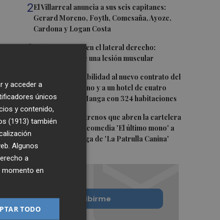
2
El Villarreal anuncia a sus seis capitanes:
Gerard Moreno, Foyth, Comesaña, Ayoze,
Cardona y Logan Costa
3
Más problemas en el lateral derecho:
Monferrer sufre una lesión muscular
4
San Javier da viabilidad al nuevo contrato del
r y acceder a
transporte urbano y a un hotel de cuatro
tificadores únicos
estrellas en La Manga con 324 habitaciones
cios y contenido,
5
Estos son los estrenos que abren la cartelera
os (1913)
también
en agosto: de la comedia 'El último mono' a
calización
una nueva entrega de 'La Patrulla Canina'
 web. Algunos
derecho a
ier momento en
Quiero suscribirme
PTAR TODO