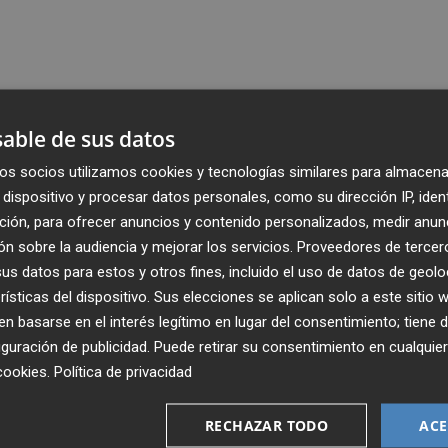
able de sus datos
os socios utilizamos cookies y tecnologías similares para almacena
dispositivo y procesar datos personales, como su dirección IP, iden
ción, para ofrecer anuncios y contenido personalizados, medir anun
n sobre la audiencia y mejorar los servicios.
Proveedores de tercer
s datos para estos y otros fines, incluido el uso de datos de geolo
rísticas del dispositivo. Sus elecciones se aplican solo a este sitio
 basarse en el interés legítimo en lugar del consentimiento; tiene 
guración de publicidad
. Puede retirar su consentimiento en cualqu
cookies
.
Política de privacidad
Recibe toda la actualidad de
Plaza Podcast en tu correo
RECHAZAR TODO
ACE