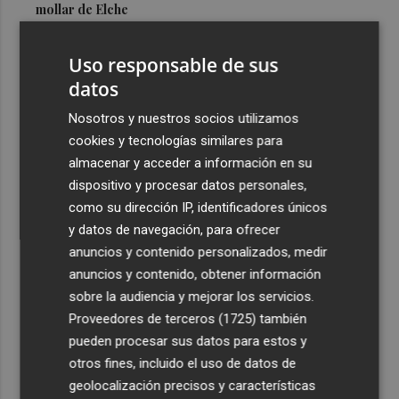
mollar de Elche
3
María Escarmiento se suma a El Kanka en el cartel del
Uso responsable de sus
festival Epicentro de Mula
datos
4
UPCT Makers culmina con éxito un catamarán para
monitorizar el Mar Menor y ya prepara un dron
Nosotros y nuestros socios utilizamos
submarino autónomo
cookies y tecnologías similares para
almacenar y acceder a información en su
5
Una batea clochinera se hunde y otra sufre daños en un
dispositivo y procesar datos personales,
incidente con un buque en el puerto de Valencia
como su dirección IP, identificadores únicos
y datos de navegación, para ofrecer
anuncios y contenido personalizados, medir
anuncios y contenido, obtener información
sobre la audiencia y mejorar los servicios.
Recibe toda la actualidad de
Proveedores de terceros (1725)
también
Plaza Podcast en tu correo
pueden procesar sus datos para estos y
otros fines, incluido el uso de datos de
Quiero suscribirme
geolocalización precisos y características