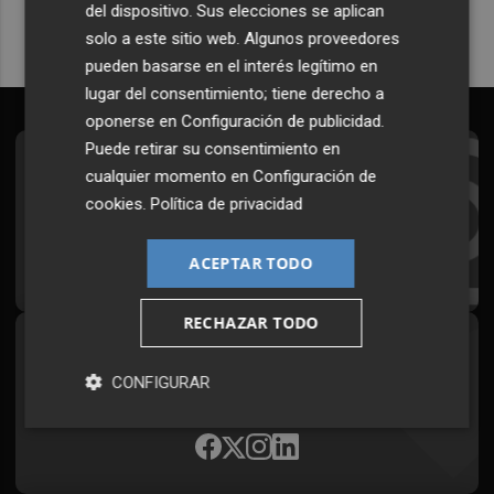
del dispositivo. Sus elecciones se aplican
solo a este sitio web. Algunos proveedores
pueden basarse en el interés legítimo en
lugar del consentimiento; tiene derecho a
oponerse en
Configuración de publicidad
.
Puede retirar su consentimiento en
Suscríbete al Boletín
cualquier momento en
Configuración de
cookies
.
Política de privacidad
Todos los días a primera hora en tu email
¡Quiero suscribirme!
ACEPTAR TODO
RECHAZAR TODO
Síguenos en redes
CONFIGURAR
Plaza Podcast, desde cualquier medio