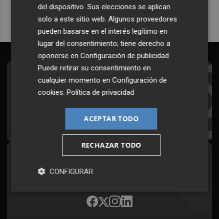
del dispositivo. Sus elecciones se aplican
solo a este sitio web. Algunos proveedores
pueden basarse en el interés legítimo en
lugar del consentimiento; tiene derecho a
oponerse en
Configuración de publicidad
.
Puede retirar su consentimiento en
Suscríbete al Boletín
cualquier momento en
Configuración de
cookies
.
Política de privacidad
Todos los días a primera hora en tu email
ACEPTAR TODO
¡Quiero suscribirme!
RECHAZAR TODO
Síguenos en redes
CONFIGURAR
Plaza Podcast, desde cualquier medio