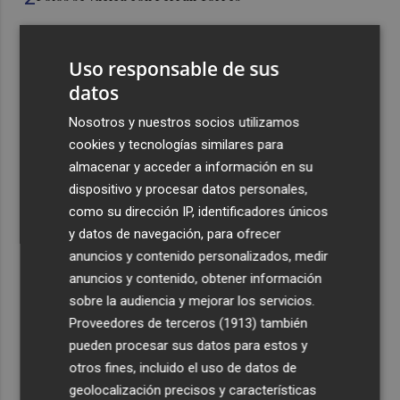
3
Las '200 vidas' que llevaron a Paco Rabal de Águilas a la
Uso responsable de sus
cima del cine: un documental recupera la voz y la mirada
datos
del actor
4
Nosotros y nuestros socios utilizamos
Mario Domínguez, a un paso del Excelsior Róterdam de
la Eredivisie
cookies y tecnologías similares para
almacenar y acceder a información en su
5
Entidades del Camp d'Elx reclaman más protagonismo
dispositivo y procesar datos personales,
en las fiestas para la Ufece y conciertos en valenciano
como su dirección IP, identificadores únicos
y datos de navegación, para ofrecer
anuncios y contenido personalizados, medir
anuncios y contenido, obtener información
sobre la audiencia y mejorar los servicios.
Recibe toda la actualidad de
Proveedores de terceros (1913)
también
pueden procesar sus datos para estos y
Plaza Podcast en tu correo
otros fines, incluido el uso de datos de
Quiero suscribirme
geolocalización precisos y características