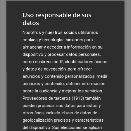
3
Así es el operativo de limpieza 24 horas de las playas de
Uso responsable de sus
La Manga y Cartagena
datos
4
Chicas del Molina Basket y el Marme San Javier
participan en un campus en Belfast
Nosotros y nuestros socios utilizamos
cookies y tecnologías similares para
5
La FAO advierte de la señal climática "excepcional" de
almacenar y acceder a información en su
este verano para el campo europeo
dispositivo y procesar datos personales,
como su dirección IP, identificadores únicos
y datos de navegación, para ofrecer
anuncios y contenido personalizados, medir
anuncios y contenido, obtener información
Recibe toda la actualidad de
sobre la audiencia y mejorar los servicios.
Proveedores de terceros (1913)
también
Plaza Podcast en tu correo
pueden procesar sus datos para estos y
Quiero suscribirme
otros fines, incluido el uso de datos de
geolocalización precisos y características
del dispositivo. Sus elecciones se aplican