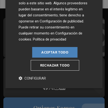
solo a este sitio web. Algunos proveedores
pueden basarse en el interés legítimo en
lugar del consentimiento; tiene derecho a
oponerse en
Configuración de publicidad
.
Suscríbete al Boletín
Puede retirar su consentimiento en
cualquier momento en
Configuración de
Todos los días a primera hora en tu email
cookies
.
Política de privacidad
¡Quiero suscribirme!
ACEPTAR TODO
RECHAZAR TODO
Síguenos en redes
Plaza Podcast, desde cualquier medio
CONFIGURAR
Quienes Somos