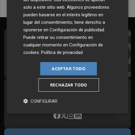
solo a este sitio web. Algunos proveedores
pueden basarse en el interés legítimo en
lugar del consentimiento; tiene derecho a
oponerse en
Configuración de publicidad
.
Puede retirar su consentimiento en
Suscríbete al Boletín
cualquier momento en
Configuración de
Todos los días a primera hora en tu email
cookies
.
Política de privacidad
¡Quiero suscribirme!
ACEPTAR TODO
RECHAZAR TODO
Síguenos en redes
Plaza Podcast, desde cualquier medio
CONFIGURAR