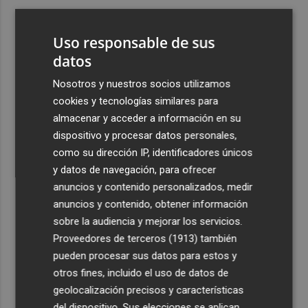
3
ViviFind, el buscador inmobiliario con IA surgido del
PCUMH, prepara sus primeras alianzas con el sector
Uso responsable de sus
4
datos
Castelló apuesta por convertir el eclipse en un referente
científico: recibirá a un gran equipo de expertos
Nosotros y nuestros socios utilizamos
5
El Villarreal anuncia a sus seis capitanes: Gerard
cookies y tecnologías similares para
Moreno, Foyth, Comesaña, Ayoze, Cardona y Logan
almacenar y acceder a información en su
Costa
dispositivo y procesar datos personales,
como su dirección IP, identificadores únicos
y datos de navegación, para ofrecer
anuncios y contenido personalizados, medir
anuncios y contenido, obtener información
sobre la audiencia y mejorar los servicios.
Recibe toda la actualidad de
Proveedores de terceros (1913)
también
Plaza Podcast en tu correo
pueden procesar sus datos para estos y
otros fines, incluido el uso de datos de
Quiero suscribirme
geolocalización precisos y características
del dispositivo. Sus elecciones se aplican