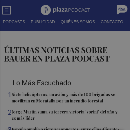
PODCASTS
PUBLICIDAD
QUIÉNES SOMOS
CONTACTO
ÚLTIMAS NOTICIAS SOBRE
BAUER EN PLAZA PODCAST
Lo Más Escuchado
1
Siete helicópteros, un avión y más de 100 brigadas se
movilizan en Moratalla por un incendio forestal
2
Jorge Martín suma su tercera victoria 'sprint' del año y
es más líder
3
España amplía a siete aeropuertos, entre ellos Alicante-