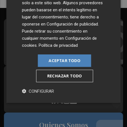
solo a este sitio web. Algunos proveedores
pueden basarse en el interés legítimo en
lugar del consentimiento; tiene derecho a
oponerse en
Configuración de publicidad
.
Suscríbete al Boletín
Puede retirar su consentimiento en
cualquier momento en
Configuración de
Todos los días a primera hora en tu email
cookies
.
Política de privacidad
¡Quiero suscribirme!
ACEPTAR TODO
RECHAZAR TODO
Síguenos en redes
Plaza Podcast, desde cualquier medio
CONFIGURAR
Quienes Somos