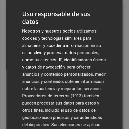
Elche y Manises, los controles aleatorios a viajeros de
Italia
Uso responsable de sus
datos
4
La Biblioteca Valenciana conmemora el 750 aniversario
del legado de Jaume I
Nosotros y nuestros socios utilizamos
cookies y tecnologías similares para
5
Una gran cadena humana de cariño y reivindicación se
almacenar y acceder a información en su
vuelve a abrazar en las playas por el Mar Menor
dispositivo y procesar datos personales,
como su dirección IP, identificadores únicos
y datos de navegación, para ofrecer
anuncios y contenido personalizados, medir
anuncios y contenido, obtener información
Recibe toda la actualidad de
sobre la audiencia y mejorar los servicios.
Plaza Podcast en tu correo
Proveedores de terceros (1913)
también
pueden procesar sus datos para estos y
Quiero suscribirme
otros fines, incluido el uso de datos de
geolocalización precisos y características
del dispositivo. Sus elecciones se aplican