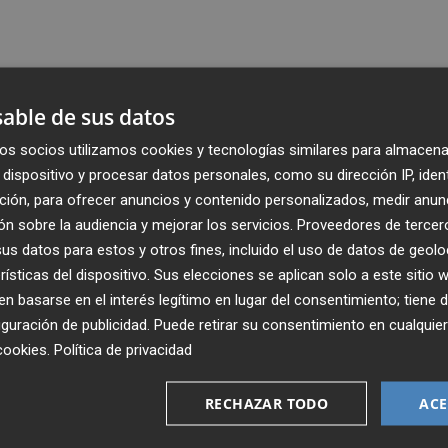
able de sus datos
os socios utilizamos cookies y tecnologías similares para almacena
dispositivo y procesar datos personales, como su dirección IP, iden
ción, para ofrecer anuncios y contenido personalizados, medir anun
n sobre la audiencia y mejorar los servicios.
Proveedores de tercer
s datos para estos y otros fines, incluido el uso de datos de geolo
rísticas del dispositivo. Sus elecciones se aplican solo a este sitio
 basarse en el interés legítimo en lugar del consentimiento; tiene 
guración de publicidad
. Puede retirar su consentimiento en cualqu
Recibe toda la actualidad de
cookies
.
Política de privacidad
Plaza Podcast en tu correo
RECHAZAR TODO
ACE