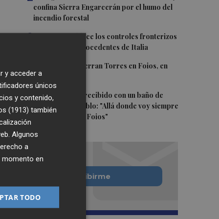
confina Sierra Engarcerán por el humo del
incendio forestal
3
España restablece los controles fronterizos
a los viajeros procedentes de Italia
4
El homenaje a Ferran Torres en Foios, en
r y acceder a
imágenes
tificadores únicos
5
Ferran Torres, recibido con un baño de
cios y contenido,
masas en su pueblo: "Allá donde voy siempre
os (1913)
también
digo que soy de Foios"
calización
 web. Algunos
derecho a
ier momento en
Quiero suscribirme
PTAR TODO