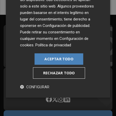
solo a este sitio web. Algunos proveedores
pueden basarse en el interés legítimo en
lugar del consentimiento; tiene derecho a
oponerse en
Configuración de publicidad
.
Puede retirar su consentimiento en
Suscríbete al Boletín
cualquier momento en
Configuración de
Todos los días a primera hora en tu email
cookies
.
Política de privacidad
¡Quiero suscribirme!
ACEPTAR TODO
RECHAZAR TODO
Síguenos en redes
Plaza Podcast, desde cualquier medio
CONFIGURAR