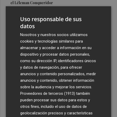
el Léleman Conqueridor
3
Vila-real proyecta una inversión de 7 millones en un
Uso responsable de sus
nuevo espacio deportivo: un complejo con pista de
atletismo y ciclismo
datos
4
Los 140 controles de la Policía Local en Lorca se saldan
Nosotros y nuestros socios utilizamos
con seis detenidos
cookies y tecnologías similares para
almacenar y acceder a información en su
5
El programa 'Santomera Florece' forma e impulsa la
dispositivo y procesar datos personales,
inserción laboral de diez personas desempleadas
como su dirección IP, identificadores únicos
y datos de navegación, para ofrecer
anuncios y contenido personalizados, medir
anuncios y contenido, obtener información
sobre la audiencia y mejorar los servicios.
Recibe toda la actualidad de
Proveedores de terceros (1913)
también
Plaza Podcast en tu correo
pueden procesar sus datos para estos y
otros fines, incluido el uso de datos de
Quiero suscribirme
geolocalización precisos y características