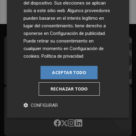
del dispositivo. Sus elecciones se aplican
solo a este sitio web. Algunos proveedores
pueden basarse en el interés legítimo en
lugar del consentimiento; tiene derecho a
oponerse en
Configuración de publicidad
.
Puede retirar su consentimiento en
Suscríbete al Boletín
cualquier momento en
Configuración de
cookies
.
Política de privacidad
Todos los días a primera hora en tu email
¡Quiero suscribirme!
ACEPTAR TODO
RECHAZAR TODO
Síguenos en redes
CONFIGURAR
Plaza Podcast, desde cualquier medio