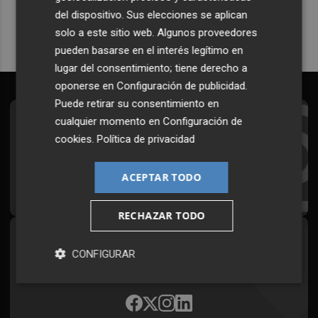
del dispositivo. Sus elecciones se aplican
solo a este sitio web. Algunos proveedores
pueden basarse en el interés legítimo en
lugar del consentimiento; tiene derecho a
oponerse en
Configuración de publicidad
.
Puede retirar su consentimiento en
cualquier momento en
Configuración de
Suscríbete al Boletín
cookies
.
Política de privacidad
Todos los días a primera hora en tu email
ACEPTAR TODO
¡Quiero suscribirme!
RECHAZAR TODO
Síguenos en redes
CONFIGURAR
Plaza Podcast, desde cualquier medio