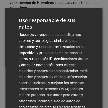
construcción de 10 centros educativos en la Comunitat
Valenciana
3
PortCastelló promueve el conocimiento de la red de
Uso responsable de sus
faros de Castellón mediante un portal web especializado
datos
4
El Elche CF disputa este sábado ante el Toulouse su
Nosotros y nuestros socios utilizamos
último ensayo antes de debutar en La Liga contra el
cookies y tecnologías similares para
Dépor
almacenar y acceder a información en su
5
La Generalitat licita por 500.000 euros el alquiler de la
dispositivo y procesar datos personales,
flota para la salida de The Ocean Race
como su dirección IP, identificadores únicos
y datos de navegación, para ofrecer
anuncios y contenido personalizados, medir
anuncios y contenido, obtener información
sobre la audiencia y mejorar los servicios.
Proveedores de terceros (1913)
también
Recibe toda la actualidad de
pueden procesar sus datos para estos y
Plaza Podcast en tu correo
otros fines, incluido el uso de datos de
geolocalización precisos y características
Quiero suscribirme