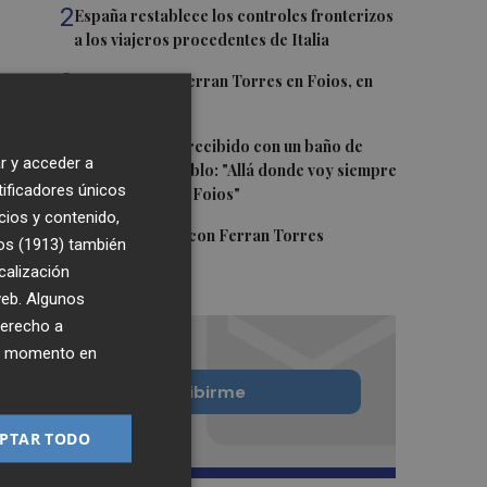
2
España restablece los controles fronterizos
a los viajeros procedentes de Italia
3
El homenaje a Ferran Torres en Foios, en
imágenes
4
Ferran Torres, recibido con un baño de
r y acceder a
masas en su pueblo: "Allá donde voy siempre
tificadores únicos
digo que soy de Foios"
cios y contenido,
5
Foios se vuelca con Ferran Torres
os (1913)
también
calización
 web. Algunos
derecho a
ier momento en
Quiero suscribirme
PTAR TODO