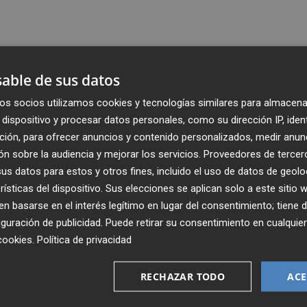
able de sus datos
os socios utilizamos cookies y tecnologías similares para almacena
dispositivo y procesar datos personales, como su dirección IP, iden
ción, para ofrecer anuncios y contenido personalizados, medir anun
n sobre la audiencia y mejorar los servicios.
Proveedores de tercer
s datos para estos y otros fines, incluido el uso de datos de geolo
rísticas del dispositivo. Sus elecciones se aplican solo a este sitio
 basarse en el interés legítimo en lugar del consentimiento; tiene 
guración de publicidad
. Puede retirar su consentimiento en cualqu
Recibe toda la actualidad de
cookies
.
Política de privacidad
Plaza Podcast en tu correo
RECHAZAR TODO
ACE