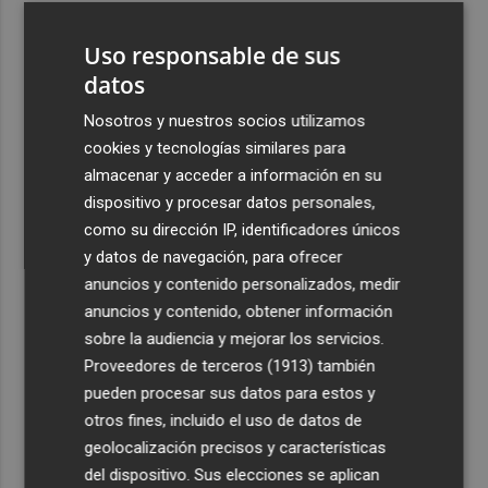
3
El Elche CF está a un paso de hacerse con los derechos
Uso responsable de sus
sobre la perla argentina Tiziano Perrotta
datos
4
El UCAM CB más internacional: Sito tiene a 10 jugadores
que irán con sus selecciones en las ventanas FIBA
Nosotros y nuestros socios utilizamos
cookies y tecnologías similares para
5
La Región de Murcia es la cuarta provincia que más
almacenar y acceder a información en su
exporta a África: Marruecos, el primer destino
dispositivo y procesar datos personales,
como su dirección IP, identificadores únicos
y datos de navegación, para ofrecer
anuncios y contenido personalizados, medir
anuncios y contenido, obtener información
Recibe toda la actualidad de
sobre la audiencia y mejorar los servicios.
Proveedores de terceros (1913)
también
Plaza Podcast en tu correo
pueden procesar sus datos para estos y
Quiero suscribirme
otros fines, incluido el uso de datos de
geolocalización precisos y características
del dispositivo. Sus elecciones se aplican