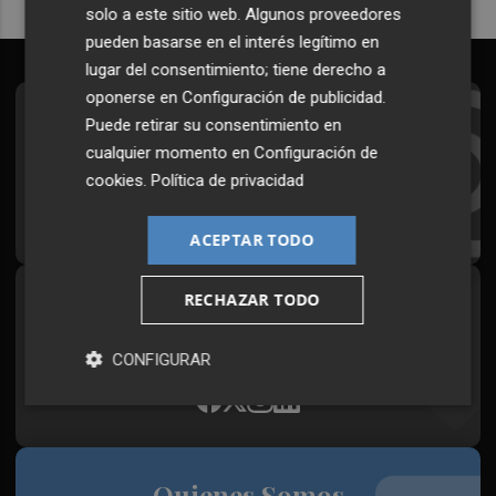
solo a este sitio web. Algunos proveedores
pueden basarse en el interés legítimo en
lugar del consentimiento; tiene derecho a
oponerse en
Configuración de publicidad
.
Suscríbete al Boletín
Puede retirar su consentimiento en
cualquier momento en
Configuración de
Todos los días a primera hora en tu email
cookies
.
Política de privacidad
¡Quiero suscribirme!
ACEPTAR TODO
RECHAZAR TODO
Síguenos en redes
Plaza Podcast, desde cualquier medio
CONFIGURAR
Quienes Somos