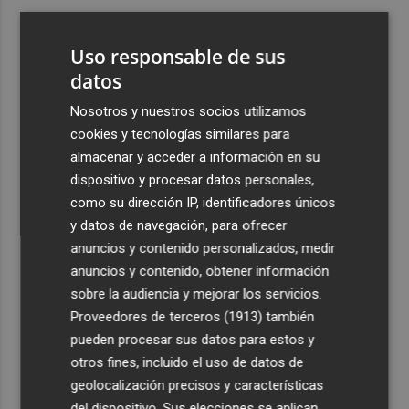
3
Aemet prevé peligro de incendios "muy alto" o
"extremo" en la mayor parte de la Península y Baleares
Uso responsable de sus
el día del eclipse
datos
4
Company: “Estamos comenzando a ver el equipo que
Nosotros y nuestros socios utilizamos
queremos ver en la Liga”
cookies y tecnologías similares para
5
Ocho helicópteros, un avión y más de 100 brigadas se
almacenar y acceder a información en su
movilizan en Moratalla por un incendio forestal
dispositivo y procesar datos personales,
como su dirección IP, identificadores únicos
y datos de navegación, para ofrecer
anuncios y contenido personalizados, medir
anuncios y contenido, obtener información
sobre la audiencia y mejorar los servicios.
Recibe toda la actualidad de
Proveedores de terceros (1913)
también
Plaza Podcast en tu correo
pueden procesar sus datos para estos y
otros fines, incluido el uso de datos de
Quiero suscribirme
geolocalización precisos y características
del dispositivo. Sus elecciones se aplican