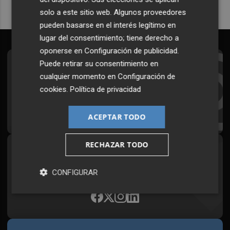
solo a este sitio web. Algunos proveedores
pueden basarse en el interés legítimo en
lugar del consentimiento; tiene derecho a
oponerse en
Configuración de publicidad
.
Puede retirar su consentimiento en
Suscríbete al Boletín
cualquier momento en
Configuración de
Todos los días a primera hora en tu email
cookies
.
Política de privacidad
¡Quiero suscribirme!
ACEPTAR TODO
RECHAZAR TODO
Síguenos en redes
Plaza Podcast, desde cualquier medio
CONFIGURAR