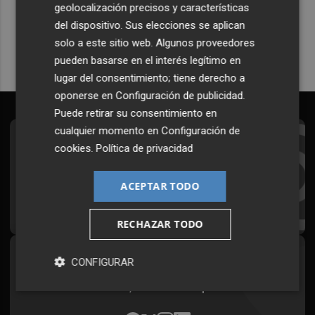
geolocalización precisos y características
Quiero suscribirme
del dispositivo. Sus elecciones se aplican
solo a este sitio web. Algunos proveedores
pueden basarse en el interés legítimo en
lugar del consentimiento; tiene derecho a
oponerse en
Configuración de publicidad
.
Puede retirar su consentimiento en
cualquier momento en
Configuración de
Suscríbete al Boletín
cookies
.
Política de privacidad
Todos los días a primera hora en tu email
ACEPTAR TODO
¡Quiero suscribirme!
RECHAZAR TODO
Síguenos en redes
CONFIGURAR
Plaza Podcast, desde cualquier medio