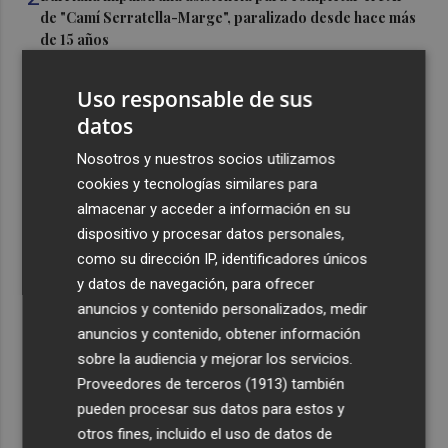
de "Camí Serratella-Marge", paralizado desde hace más
de 15 años
3
Simó destaca el impulso del Gobierno al alquiler
Uso responsable de sus
asequible en Castelló frente "a los pisos de 200.000
datos
euros de Carrasco"
4
Nosotros y nuestros socios utilizamos
Castelló adjudica a Civicons por 600.500 euros las
obras de reforma de la tenencia de alcaldía sur
cookies y tecnologías similares para
almacenar y acceder a información en su
5
Castelló acelera el montaje de la infraestructura en las
dispositivo y procesar datos personales,
playas y el Planetari del eclipse para convertirlo en "un
como su dirección IP, identificadores únicos
evento histórico"
y datos de navegación, para ofrecer
anuncios y contenido personalizados, medir
anuncios y contenido, obtener información
sobre la audiencia y mejorar los servicios.
Proveedores de terceros (1913)
también
Recibe toda la actualidad de
pueden procesar sus datos para estos y
Plaza Podcast en tu correo
otros fines, incluido el uso de datos de